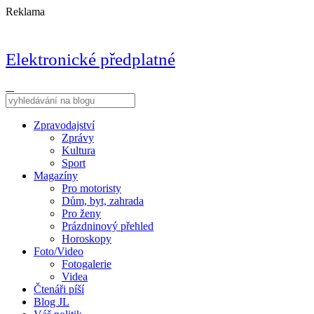
Reklama
Elektronické předplatné
Zpravodajství
Zprávy
Kultura
Sport
Magazíny
Pro motoristy
Dům, byt, zahrada
Pro ženy
Prázdninový přehled
Horoskopy
Foto/Video
Fotogalerie
Videa
Čtenáři píší
Blog JL