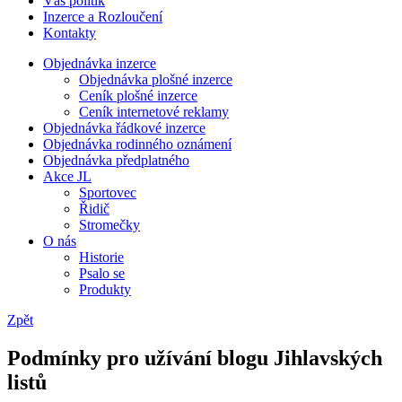
Váš politik
Inzerce a Rozloučení
Kontakty
Objednávka inzerce
Objednávka plošné inzerce
Ceník plošné inzerce
Ceník internetové reklamy
Objednávka řádkové inzerce
Objednávka rodinného oznámení
Objednávka předplatného
Akce JL
Sportovec
Řidič
Stromečky
O nás
Historie
Psalo se
Produkty
Zpět
Podmínky pro užívání blogu Jihlavských
listů